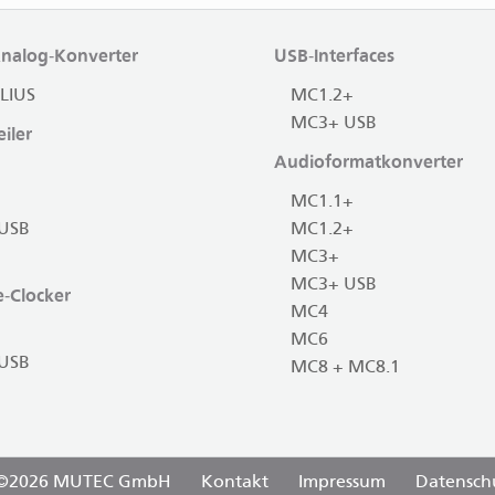
Analog-Konverter
USB-Interfaces
LIUS
MC1.2+
MC3+ USB
iler
Audioformatkonverter
MC1.1+
USB
MC1.2+
MC3+
MC3+ USB
-Clocker
MC4
MC6
USB
MC8 + MC8.1
©2026 MUTEC GmbH
Kontakt
Impressum
Datensch