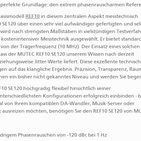
ie perfekte Grundlage: den extrem phasenrauscharmen Refere
Basismodell
REF10
in diesem zentralen Aspekt messtechnisch
 SE120 über einen sehr viel aufwändiger gefertigten und sel
r wird nach strengsten Maßstäben in vielstündigen Testverfa
kostenintensiver Messtechnik ausgewählt. Er bietet standa
von der Trägerfrequenz (10 MHz). Der Einsatz eines solchen
, dass der MUTEC REF10 SE120 unserem Wissen nach derzeit
ehungsweise Jitter‑Werte liefert. Diese exzellente technisc
 auf das klangliche Ergebnis. Präzision, Transparenz, Räum
hen ein bisher nicht gekanntes Niveau und werden Sie begei
F10 SE120 hochgradig flexibel hinsichtlich seiner
nterschiedlichsten Konfigurationen erfolgreich einbinden - b
al von Ihrem kompatiblen DA‑Wandler, Musik‑Server oder
cht ausreizen möchten, benötigen Sie den REF10 SE120 von M
edrigem Phasenrauschen von ‑120 dBc bei 1 Hz