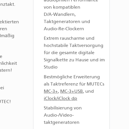
audiophilen Performance
nztakt.
von kompatiblen
D/A‑Wandlern,
Taktgeneratoren und
ektierten
Audio‑Re‑Clockern
hren
rdmäßig
Extrem rauscharme und
hochstabile Taktversorgung
für die gesamte digitale
he
Signalkette zu Hause und im
lichkeit
Studio
stern!
Bestmögliche Erweiterung
als Taktreferenz für MUTECs
ei
MC‑3+
,
MC‑3+USB
, und
iClock/iClock dp
UTEC!
Stabilisierung von
Audio‑/Video­
taktgeneratoren