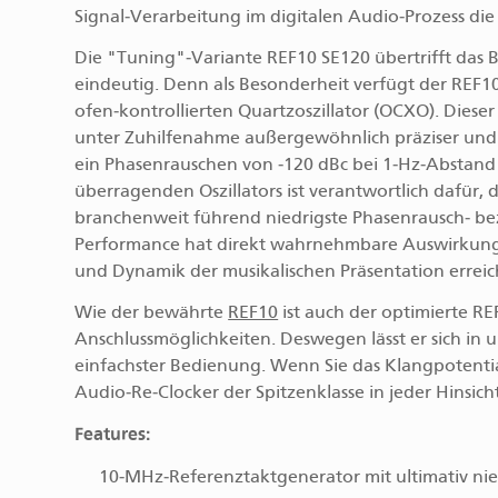
Signal‑Verarbeitung im digitalen Audio‑Prozess d
Die "Tuning"‑Variante REF10 SE120 übertrifft das 
eindeutig. Denn als Besonderheit verfügt der REF10
ofen‑kontrollierten Quartzoszillator (OCXO). Diese
unter Zuhilfenahme außergewöhnlich präziser und 
ein Phasenrauschen von ‑120 dBc bei 1‑Hz‑Abstand 
überragenden Oszillators ist verantwortlich dafür
branchenweit führend niedrigste Phasenrausch‑ bezi
Performance hat direkt wahrnehmbare Auswirkungen
und Dynamik der musikalischen Präsentation erreic
Wie der bewährte
REF10
ist auch der optimierte RE
Anschlussmöglichkeiten. Deswegen lässt er sich in u
einfachster Bedienung. Wenn Sie das Klangpotenti
Audio‑Re‑Clocker der Spitzenklasse in jeder Hinsi
Features:
10‑MHz‑Referenztaktgenerator mit ultimativ ni