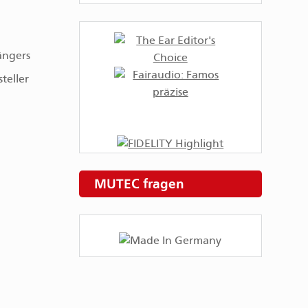
ängers
teller
MUTEC fragen