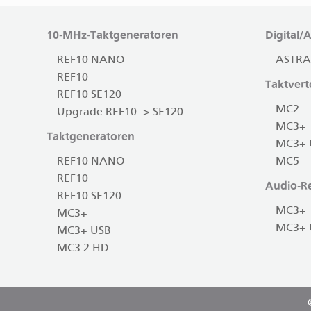
10-MHz-Taktgeneratoren
Digital/
REF10 NANO
ASTRA
REF10
Taktverte
REF10 SE120
MC2
Upgrade REF10 -> SE120
MC3+
Taktgeneratoren
MC3+ 
REF10 NANO
MC5
REF10
Audio-Re
REF10 SE120
MC3+
MC3+
MC3+ 
MC3+ USB
MC3.2 HD