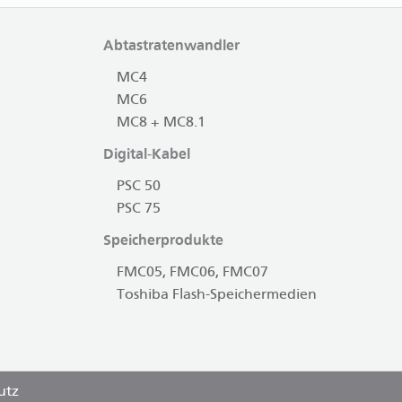
Abtastratenwandler
MC4
MC6
MC8 + MC8.1
Digital-Kabel
PSC 50
PSC 75
Speicherprodukte
FMC05, FMC06, FMC07
Toshiba Flash-Speichermedien
utz