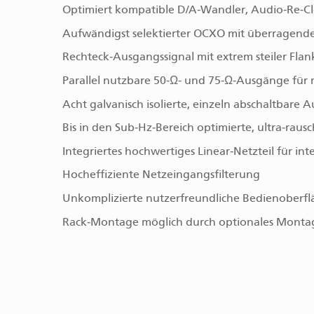
Optimiert kompatible D/A‑Wandler, Audio‑Re‑Cl
Aufwändigst selektierter OCXO mit überragender
Rechteck‑Ausgangssignal mit extrem steiler Fla
Parallel nutzbare 50‑Ω‑ und 75‑Ω‑Ausgänge für 
Acht galvanisch isolierte, einzeln abschaltbare 
Bis in den Sub‑Hz‑Bereich optimierte, ultra‑rau
Integriertes hochwertiges Linear‑Netzteil für i
Hocheffiziente Netzeingangsfilterung
Unkomplizierte nutzerfreundliche Bedienoberflä
Rack‑Montage möglich durch optionales Montage